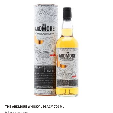
a
bajo
THE ARDMORE WHISKY LEGACY 700 ML
0
€
(Iva no incluido)