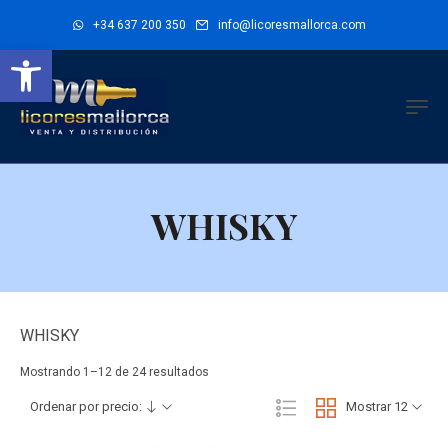
+34 637 200 350
info@licoresmallorca.com
Abrir barra de herramientas
WHISKY
WHISKY
Ordenado
Mostrando 1–12 de 24 resultados
por
Ordenar por precio:
Mostrar 12
precio:
alto