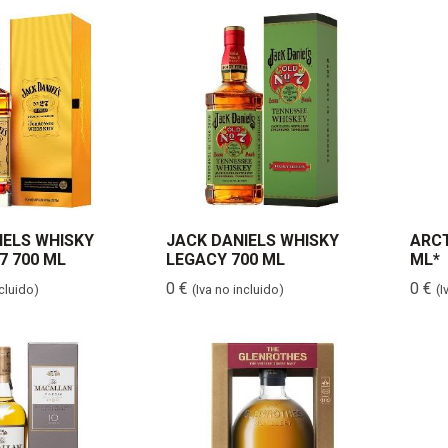
los
últimos
IELS WHISKY
JACK DANIELS WHISKY
ARCT
7 700 ML
LEGACY 700 ML
ML*
0
€
0
€
ncluido)
(Iva no incluido)
(I