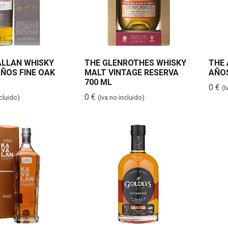
LLAN WHISKY
THE GLENROTHES WHISKY
THE 
AÑOS FINE OAK
MALT VINTAGE RESERVA
AÑOS
700 ML
0
€
(I
0
€
ncluido)
(Iva no incluido)