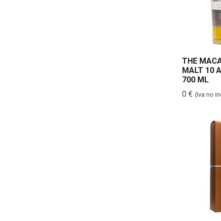
THE MACA
MALT 10 
700 ML
0
€
(Iva no i