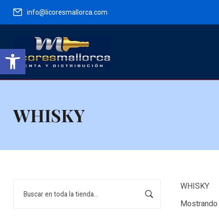
info@licoresmallorca.com
Abrir barra de herramientas
WHISKY
Buscar
WHISKY
Mostrando 