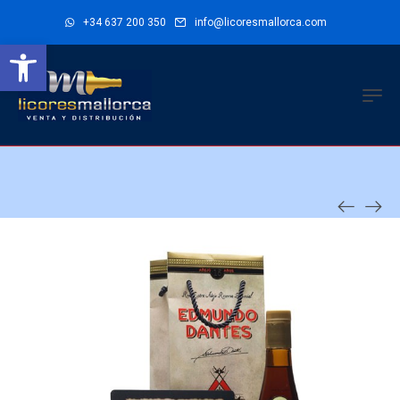
+34 637 200 350
info@licoresmallorca.com
Abrir barra de herramientas