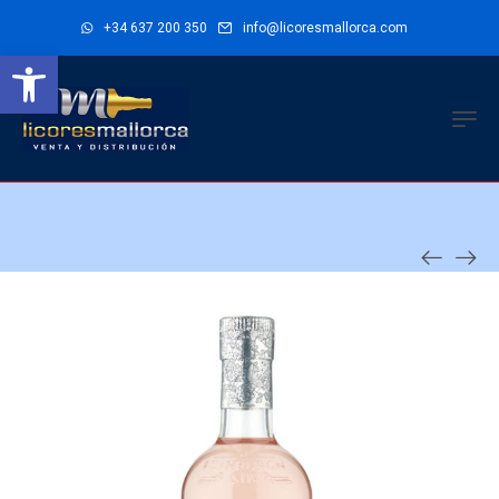
+34 637 200 350
info@licoresmallorca.com
Abrir barra de herramientas