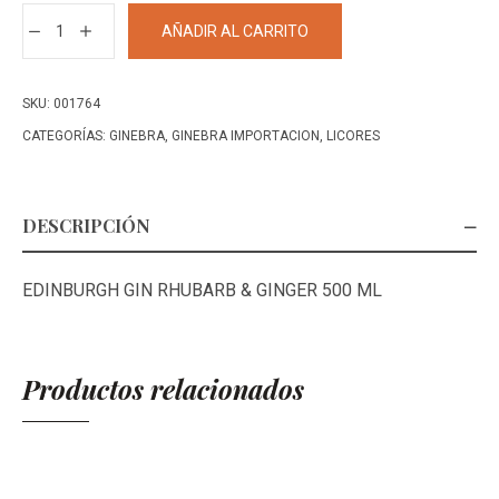
EDINBURGH
AÑADIR AL CARRITO
GIN
RHUBARB
&
SKU:
001764
GINGER
CATEGORÍAS:
GINEBRA
,
GINEBRA IMPORTACION
,
LICORES
500
ML+
cantidad
DESCRIPCIÓN
EDINBURGH GIN RHUBARB & GINGER 500 ML
Productos relacionados