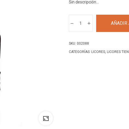
Sin descripción…
ZACAPA
AÑADIR 
RON
15
AÑOS
SKU:
002088
1
CATEGORÍAS:
LICORES
,
LICORES TIE
LT
cantidad