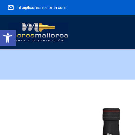
info@licoresmallorca.com
Abrir barra de herramientas