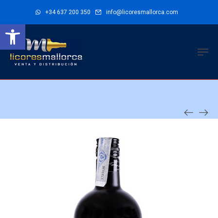
+34 637 200 350
info@licoresmallorca.com
Abrir barra de herramientas