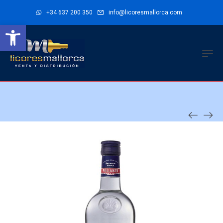
+34 637 200 350
info@licoresmallorca.com
Abrir barra de herramientas