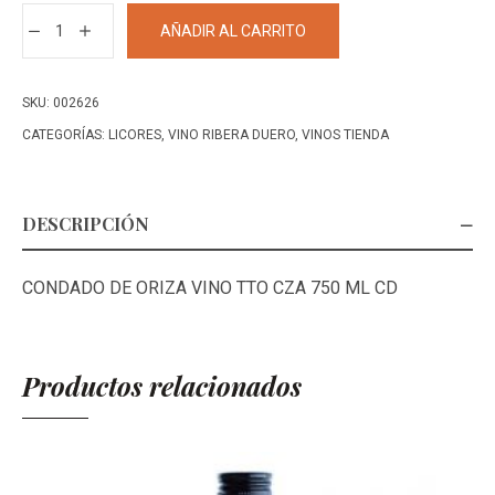
CONDADO
AÑADIR AL CARRITO
DE
ORIZA
VINO
SKU:
002626
RIBERA
CATEGORÍAS:
LICORES
,
VINO RIBERA DUERO
,
VINOS TIENDA
DUERO
TINTO
750
DESCRIPCIÓN
ML
cantidad
CONDADO DE ORIZA VINO TTO CZA 750 ML CD
Productos relacionados