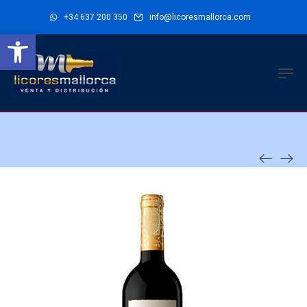
+34 637 200 350
info@licoresmallorca.com
Abrir barra de herramientas