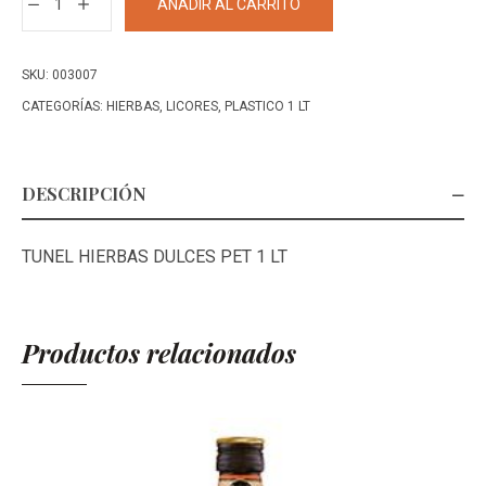
AÑADIR AL CARRITO
LICOR
HIERBAS
DULCES
SKU:
003007
PET
CATEGORÍAS:
HIERBAS
,
LICORES
,
PLASTICO 1 LT
1
LT
cantidad
DESCRIPCIÓN
TUNEL HIERBAS DULCES PET 1 LT
Productos relacionados