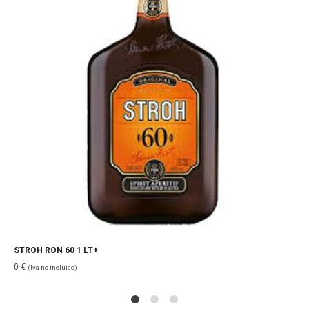
STROH RON 60 1 LT+
0
€
(Iva no incluido)
1
2
4