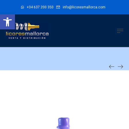
+34 637 200 350
info@licoresmallorca.com
Abrir barra de herramientas