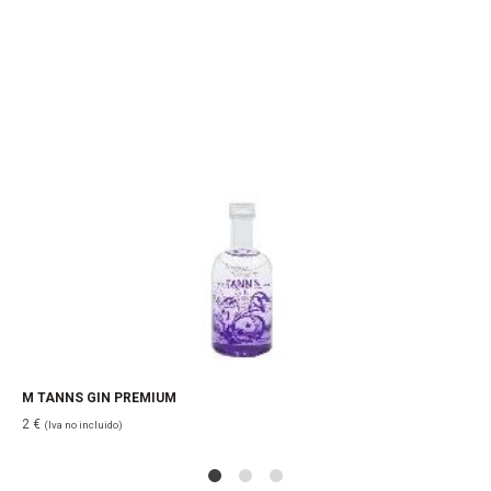
M TANNS GIN PREMIUM
2
€
(Iva no incluido)
1
2
4