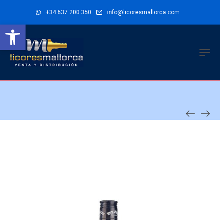
+34 637 200 350
info@licoresmallorca.com
Abrir barra de herramientas