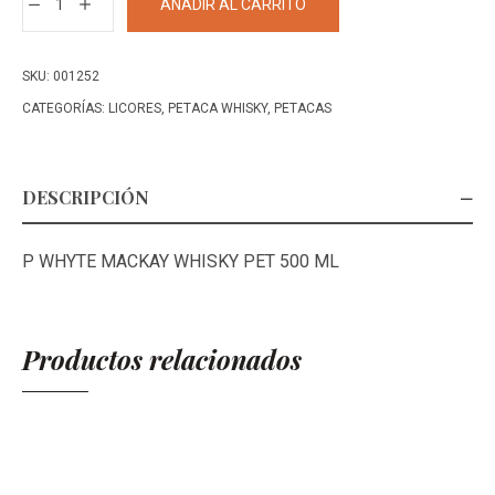
AÑADIR AL CARRITO
WHYTE
MACKAY
WHISKY
SKU:
001252
PET
CATEGORÍAS:
LICORES
,
PETACA WHISKY
,
PETACAS
500
ML
cantidad
DESCRIPCIÓN
P WHYTE MACKAY WHISKY PET 500 ML
Productos relacionados