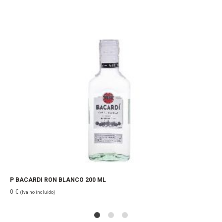
P BACARDI RON BLANCO 200 ML
0
€
(Iva no incluido)
1
2
4