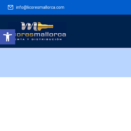
info@licoresmallorca.com
Abrir barra de herramientas