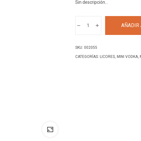
Sin descripción…
M
AÑADIR 
ABSOLUT
VODKA
RASPBERRY
SKU:
002055
cantidad
CATEGORÍAS:
LICORES
,
MINI VODKA
,