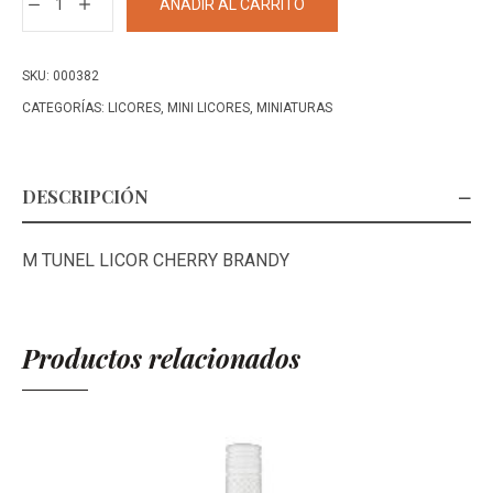
AÑADIR AL CARRITO
TUNEL
LICOR
CHERRY
SKU:
000382
BRANDY
CATEGORÍAS:
LICORES
,
MINI LICORES
,
MINIATURAS
cantidad
DESCRIPCIÓN
M TUNEL LICOR CHERRY BRANDY
Productos relacionados