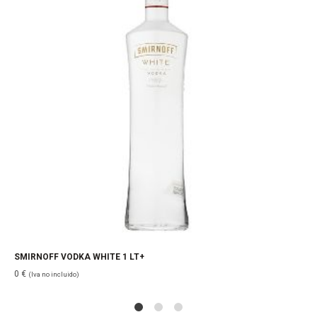
SMIRNOFF VODKA WHITE 1 LT+
0
€
(Iva no incluido)
1
2
4