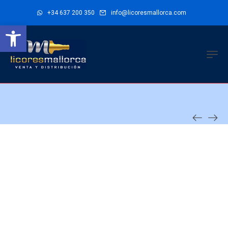
+34 637 200 350
info@licoresmallorca.com
Abrir barra de herramientas