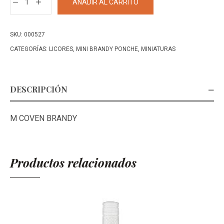
AÑADIR AL CARRITO
COVEN
BRANDY*
cantidad
SKU:
000527
CATEGORÍAS:
LICORES
,
MINI BRANDY PONCHE
,
MINIATURAS
DESCRIPCIÓN
M COVEN BRANDY
Productos relacionados