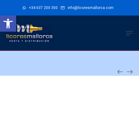
+34 637 200 350
info@licoresmallorca.com
Abrir barra de herramientas