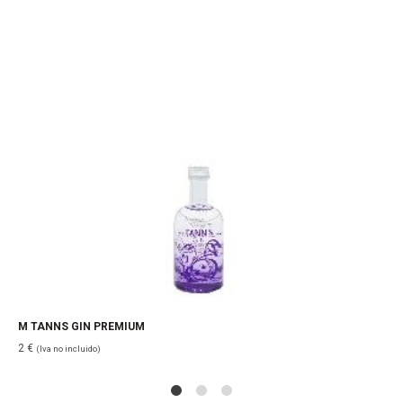
M TANNS GIN PREMIUM
2
€
(Iva no incluido)
1
2
4