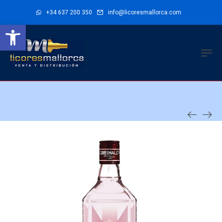
+34 637 200 350
info@licoresmallorca.com
Abrir barra de herramientas