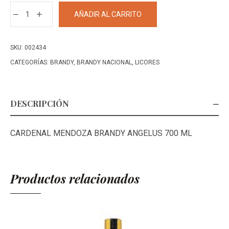
CARDENAL
AÑADIR AL CARRITO
MENDOZA
BRANDY
ANGELUS
SKU:
002434
700
CATEGORÍAS:
BRANDY
,
BRANDY NACIONAL
,
LICORES
ML+
cantidad
DESCRIPCIÓN
CARDENAL MENDOZA BRANDY ANGELUS 700 ML
Productos relacionados