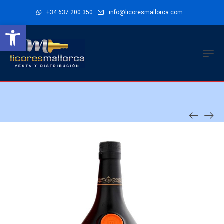
+34 637 200 350
info@licoresmallorca.com
Abrir barra de herramientas