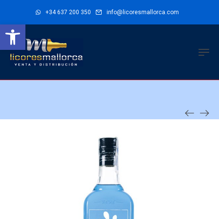
+34 637 200 350
info@licoresmallorca.com
Abrir barra de herramientas