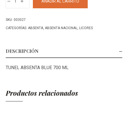
AÑADIR AL CARRITO
LICOR
ABSENTA
BLUE
SKU:
003027
700
CATEGORÍAS:
ABSENTA
,
ABSENTA NACIONAL
,
LICORES
ML
cantidad
DESCRIPCIÓN
TUNEL ABSENTA BLUE 700 ML
Productos relacionados