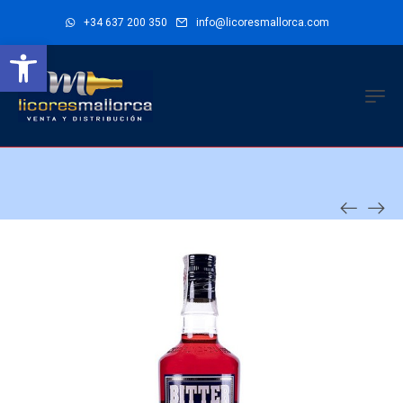
+34 637 200 350
info@licoresmallorca.com
Abrir barra de herramientas