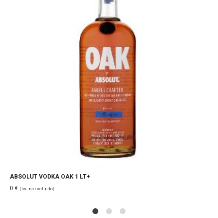
ABSOLUT VODKA OAK 1 LT+
0
€
(Iva no incluido)
1
2
4