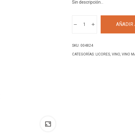
Sin descripción…
QUIBIA
AÑADIR 
VINO
MALLORCA
BLANCO
SKU:
004824
750
CATEGORÍAS:
LICORES
,
VINO
,
VINO M
ML
cantidad