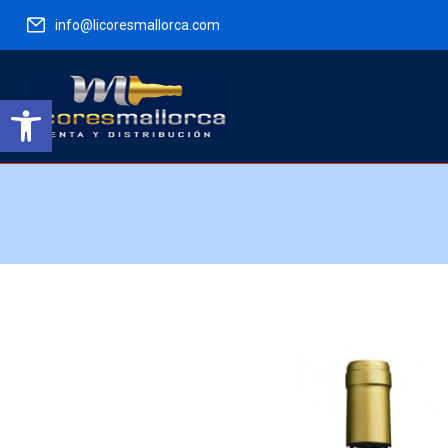
info@licoresmallorca.com
Abrir barra de herramientas